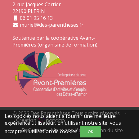
2 rue Jacques Cartier
22190 PLERIN
06 01 95 16 13
muriel@des-parentheses.fr
Soutenue par la coopérative
Avant-
Premières
(organisme de formation).
© 2026 Des Parenthèses Tous droits réservés -
Les cookies nous aident à fournir une meilleure
Création
expérience utilisateur. En utilisant notre site, vous
Contact
Mentions légales
Plan du site
acceptez l'utilisation de cookies.
OK