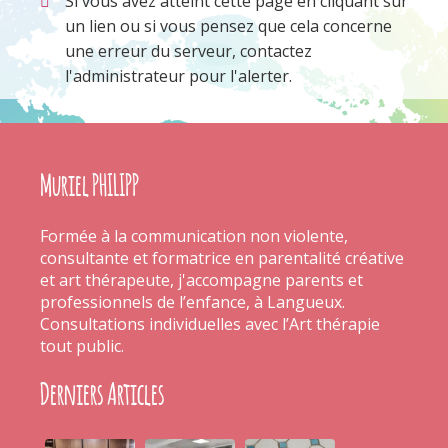
Si vous avez atteint cette page en cliquant sur
un lien ou si vous pensez que cela concerne
une erreur du serveur, contactez
l'administrateur pour l'alerter.
Muriel PHILIPP
Formée à la communication non violente,
consultante et formatrice en parentalité créative
et art thérapeute, j'accompagne parents et
professionnels de l’enfance, à Langueux.
Consultations individuelles avec l’Art thérapie
tout public.
Derniers Articles