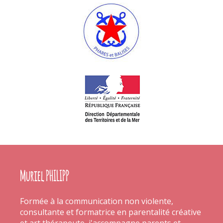
Muriel PHILIPP
Formée à la communication non violente,
consultante et formatrice en parentalité créative