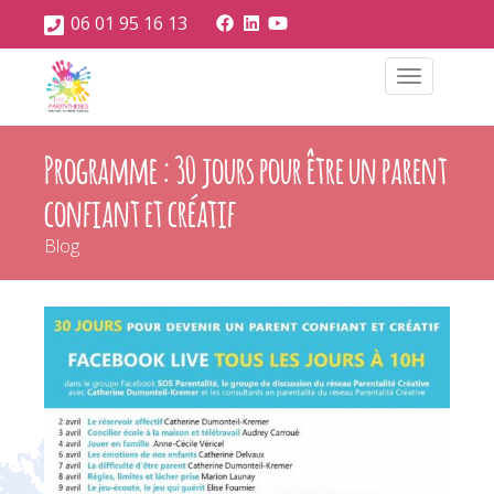
06 01 95 16 13
Toggle
navigatio
Programme : 30 jours pour être un parent
confiant et créatif
Blog