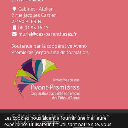
Cabinet - Atelier
2 rue Jacques Cartier
22190 PLERIN
06 01 95 16 13
muriel@des-parentheses.fr
Soutenue par la coopérative
Avant-
Premières
(organisme de formation).
© 2026 Des Parenthèses Tous droits réservés -
Les cookies nous aident à fournir une meilleure
Création
expérience utilisateur. En utilisant notre site, vous